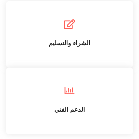
نوفر لك خيارات شراء مرنة، مع توصيل سريع في جميع أنحاء
المملكة.
الشراء والتسليم
SEO Optimizing
نقدم لك دعماً فنياً مستمراً لضمان استخدام الأجهزة بكفاءة
عالية.
الدعم الفني